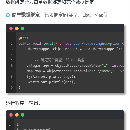
数据绑定分为简单数据绑定和完全数据绑定：
简单数据绑定
：比如绑定int类型、List、Map等…
1
@Test
2
public
void
test1
()
throws
 JsonProcessingException 
{
3
    ObjectMapper objectMapper = 
new
 ObjectMapper();
4
5
// 绑定简单类型  和 Map类型
6
    Integer age = objectMapper.readValue(
"1"
, 
int
.
clas
7
    Map map = objectMapper.readValue(
"{\"name\":  \"Yo
8
    System.out.println(age);
9
    System.out.println(map);
10
}
运行程序，输出：
1
1