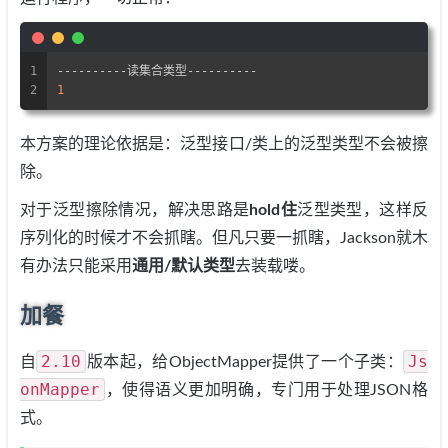
1
----------读集合类型----------
2
1
本方案的理论依据是：泛型接口/类上的泛型类型不会被擦
除。
对于泛型擦除情况，解决思路是
hold住
泛型类型，这样反
序列化的时候才不会抓瞎。但凡只要一抓瞎，Jackson就木
有办法只能采用
通用/默认类型
去装载喽。
加餐
2.10
Js
自
版本起，给ObjectMapper提供了一个子类：
onMapper
，使得语义更加明确，专门用于处理JSON格
式。