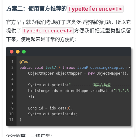
TypeReference<T>
方案二：使用官方推荐的
官方早早就为我们考虑好了这类泛型擦除的问题，所以它
TypeReference<T>
提供了
方便我们把泛型类型保留
下来，使用起来是非常的方便的：
1
@Test
2
public
void
test7
()
throws
 JsonProcessingException 
{
3
    ObjectMapper objectMapper = 
new
 ObjectMapper();
4
5
    System.out.println(
"----------读集合类型----------"
)
6
    List<Long> ids = objectMapper.readValue(
"[1,2,3]"
,
7
    });
8
9
    Long id = ids.get(
0
);
10
    System.out.println(id);
11
}
运行程序，一切正常：