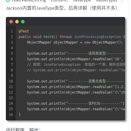
readValue(String content, JavaType valueType)：
Jackson内置的JavaType类型，后再详解（使用并不多）
1
@Test
2
public
void
test4
()
throws
 JsonProcessingException 
{
3
    ObjectMapper objectMapper = 
new
 ObjectMapper();
4
5
    System.out.println(
"----------读简单类型----------"
)
6
    System.out.println(objectMapper.readValue(
"18"
, In
7
// 抛错：JsonParseException  单独的一个串，解析会抛错
8
// System.out.println(objectMapper.readValue("Your
9
10
    System.out.println(
"----------读集合类型----------"
)
11
    System.out.println(objectMapper.readValue(
"[1,2,3]
12
    System.out.println(objectMapper.readValue(
"{\"zhNa
13
14
    System.out.println(
"----------读POJO----------"
);
15
    System.out.println(objectMapper.readValue(
"{\"name
16
}
运行程序，输出：