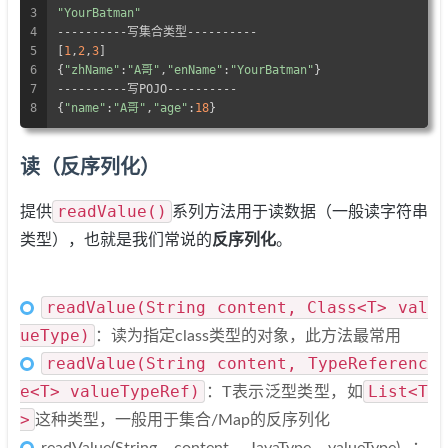
3
"YourBatman"
4
----------写集合类型----------
5
[
1
,
2
,
3
]
6
{
"zhName"
:
"A哥"
,
"enName"
:
"YourBatman"
}
7
----------写POJO----------
8
{
"name"
:
"A哥"
,
"age"
:
18
}
读（反序列化）
readValue()
提供
系列方法用于读数据（一般读字符串
类型），也就是我们常说的
反序列化
。
readValue(String content, Class<T> val
ueType)
：读为指定class类型的对象，此方法最常用
readValue(String content, TypeReferenc
e<T> valueTypeRef)
List<T
：T表示泛型类型，如
>
这种类型，一般用于集合/Map的反序列化