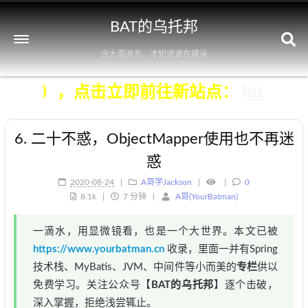
BAT的乌托邦
当大潮退去，才知道谁在裸泳
档（不再维护），点击立即前往新站点：
h
6. 二十不惑，ObjectMapper使用也不再迷
惑
2020-08-24
A哥学Jackson
0
8.1k
7 分钟
A哥(YourBatman)
一滴水，用显微镜看，也是一个大世界。本文已被
https://www.yourbatman.cn
收录，里面一并有Spring
技术栈、MyBatis、JVM、中间件等小而美的
专栏
供以
免费学习。关注公众号【
BAT的乌托邦
】逐个击破，
深入掌握，拒绝浅尝辄止。