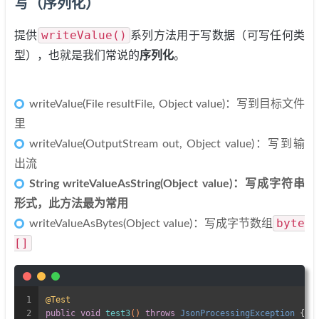
写（序列化）
writeValue()
提供
系列方法用于写数据（可写任何类
型），也就是我们常说的
序列化
。
writeValue(File resultFile, Object value)：写到目标文件
里
writeValue(OutputStream out, Object value)：写到输
出流
String writeValueAsString(Object value)：写成字符串
形式，此方法最为常用
byte
writeValueAsBytes(Object value)：写成字节数组
[]
1
@Test
2
public
void
test3
()
throws
 JsonProcessingException 
{