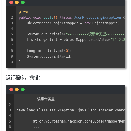
1
@Test
2
public
void
test5
()
throws
 JsonProcessingException 
{
3
    ObjectMapper objectMapper = 
new
 ObjectMapper();
4
5
    System.out.println(
"----------读集合类型----------"
)
6
    List<Long> list = objectMapper.readValue(
"[1,2,3]"
7
8
    Long id = list.get(
0
);
9
    System.out.println(id);
10
}
运行程序，抛错：
1
----------读集合类型----------
2
3
java.lang.ClassCastException: java.lang.Integer cannot 
4
5
	at cn.yourbatman.jackson.core.ObjectMapperDemo.
6
	...