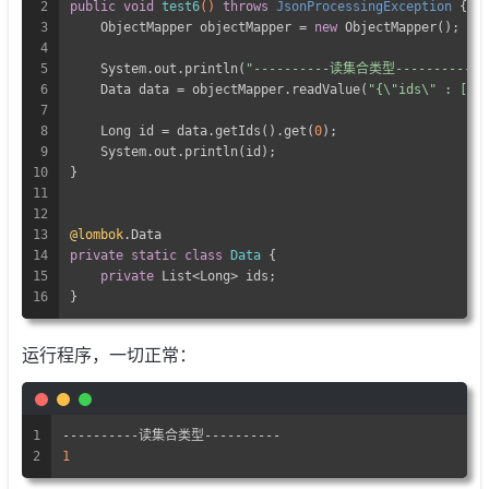
2
public
void
test6
()
throws
 JsonProcessingException 
{
3
    ObjectMapper objectMapper = 
new
 ObjectMapper();
4
5
    System.out.println(
"----------读集合类型----------"
)
6
    Data data = objectMapper.readValue(
"{\"ids\" : [1,
7
8
    Long id = data.getIds().get(
0
);
9
    System.out.println(id);
10
}
11
12
13
@lombok
.Data
14
private
static
class
Data
{
15
private
 List<Long> ids;
16
}
运行程序，一切正常：
1
----------读集合类型----------
2
1