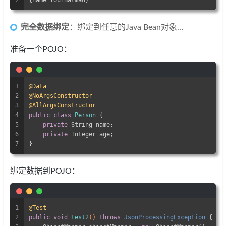
2
{name=YourBatman}
完全数据绑定
：绑定到任意的Java Bean对象…
准备一个POJO：
1
@Data
2
@NoArgsConstructor
3
@AllArgsConstructor
4
public
class
Person
{
5
private
 String name;
6
private
 Integer age;
7
}
绑定数据到POJO：
1
@Test
2
public
void
test2
()
throws
 JsonProcessingException 
{