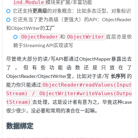
ind.Module
模块来扩展/丰富功能
它还支持
更高级
的对象概念：比如多态泛型、对象标识
它还充当了更为高级（更强大）的API：ObjectReader
和ObjectWriter的
工厂
ObjectReader
ObjectWriter
和
底层亦是依
赖于Streaming API实现读写
尽管绝大部分的读/写API都通过ObjectMapper暴露出去
了，但有些功能函数还是只放在了
ObjectReader/ObjectWriter里，比如对于读/写
长序列
的
ObjectReader#readValues(Input
能力你只能通过
Stream) / ObjectWriter#writeValues(Outpu
tStream)
去处理，这是设计者有意为之，毕竟这种case
很少很少，没必要和常用的凑合在一起嘛。
数据绑定