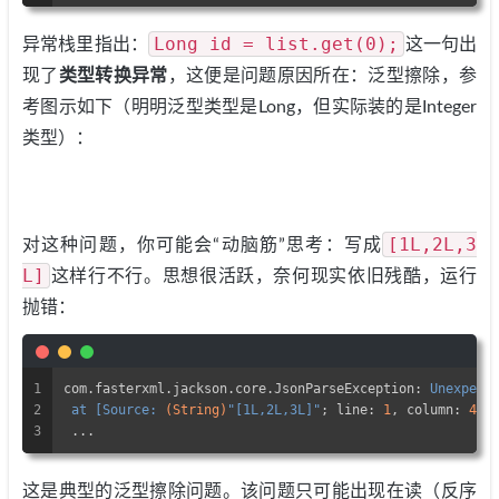
Long id = list.get(0);
异常栈里指出：
这一句出
现了
类型转换异常
，这便是问题原因所在：泛型擦除，参
考图示如下（明明泛型类型是Long，但实际装的是Integer
类型）：
[1L,2L,3
对这种问题，你可能会“动脑筋”思考：写成
L]
这样行不行。思想很活跃，奈何现实依旧残酷，运行
抛错：
1
com.fasterxml.jackson.core.JsonParseException: 
Unexpect
2
 at [Source: 
(String)
"[1L,2L,3L]"
; line: 
1
, column: 
4
]
3
 ...
这是典型的泛型擦除问题。该问题只可能出现在读（反序