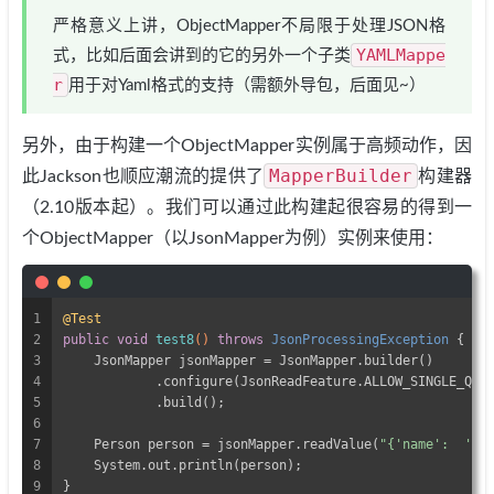
严格意义上讲，ObjectMapper不局限于处理JSON格
YAMLMappe
式，比如后面会讲到的它的另外一个子类
r
用于对Yaml格式的支持（需额外导包，后面见~）
另外，由于构建一个ObjectMapper实例属于高频动作，因
MapperBuilder
此Jackson也顺应潮流的提供了
构建器
（2.10版本起）。我们可以通过此构建起很容易的得到一
个ObjectMapper（以JsonMapper为例）实例来使用：
1
@Test
2
public
void
test8
()
throws
 JsonProcessingException 
{
3
    JsonMapper jsonMapper = JsonMapper.builder()
4
            .configure(JsonReadFeature.ALLOW_SINGLE_QUO
5
            .build();
6
7
    Person person = jsonMapper.readValue(
"{'name':  'Yo
8
    System.out.println(person);
9
}