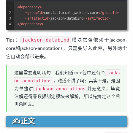
1
<
dependency
>
2
<
groupId
>
com.fasterxml.jackson.core
</
groupId
>
3
<
artifactId
>
jackson-databind
</
artifactId
>
4
</
dependency
>
jackson-databind
Tips：
模块它强依赖于jackson-
core和jackson-annotations，只需要导入此包，另外两个
它自动会帮带进来。
jacks
这里需要说明几句：我们知道core包中还有个
on-annotations
，难道不讲了吗？其实不是，是因
jackson-annotations
为单独讲
并无意义，毕竟
注解还得靠数据绑定模块来解析，所以先搞定这个后
再杀回去。
✍正文