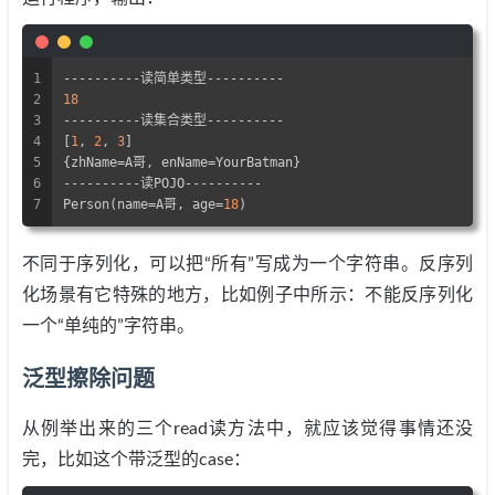
1
----------读简单类型----------
2
18
3
----------读集合类型----------
4
[
1
, 
2
, 
3
]
5
{zhName=A哥, enName=YourBatman}
6
----------读POJO----------
7
Person(name=A哥, age=
18
)
不同于序列化，可以把“所有”写成为一个字符串。反序列
化场景有它特殊的地方，比如例子中所示：不能反序列化
一个“单纯的”字符串。
泛型擦除问题
从例举出来的三个read读方法中，就应该觉得事情还没
完，比如这个带泛型的case：