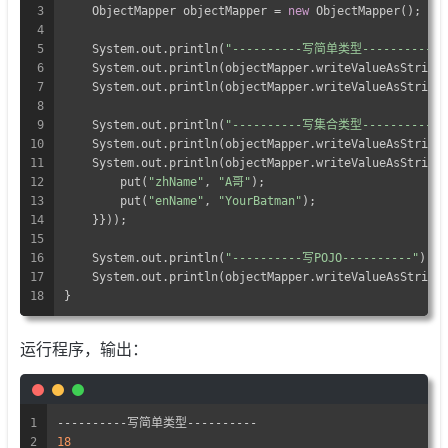
3
    ObjectMapper objectMapper = 
new
 ObjectMapper();
4
5
    System.out.println(
"----------写简单类型----------"
)
6
    System.out.println(objectMapper.writeValueAsString
7
    System.out.println(objectMapper.writeValueAsString
8
9
    System.out.println(
"----------写集合类型----------"
)
10
    System.out.println(objectMapper.writeValueAsString
11
    System.out.println(objectMapper.writeValueAsString
12
        put(
"zhName"
, 
"A哥"
);
13
        put(
"enName"
, 
"YourBatman"
);
14
    }}));
15
16
    System.out.println(
"----------写POJO----------"
);
17
    System.out.println(objectMapper.writeValueAsString
18
}
运行程序，输出：
1
----------写简单类型----------
2
18