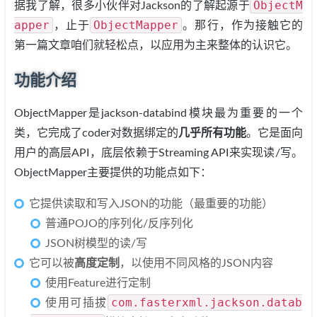
ObjectM
据我了解，很多小伙伴对Jackson的了解起源于
apper
ObjectMapper
，止于
。那行，作为接触它的
第一篇文章咱们就轻松点，以应用为主来整体的认识它。
功能介绍
ObjectMapper是jackson-databind模块最为重要的一个
类，它完成了coder对数据绑定的
几乎所有功能
。它是面向
用户的高层API，底层依赖于Streaming API来实现读/写。
ObjectMapper主要提供的功能点如下：
它提供读取和写入JSON的功能（最重要的功能）
普通POJO的序列化/反序列化
JSON树模型的读/写
它可以被
高度定制
，以使用不同风格的JSON内容
使用Feature进行定制
com.fasterxml.jackson.datab
使用可插拔