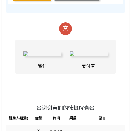
赏
😄谢谢亲们的慷慨解囊😄
赞助人(昵称)
金额
时间
渠道
留言
￥
2020-06-