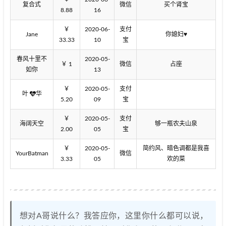
复合式
微信
买个肾宝
8.88
16
￥
2020-06-
支付
Jane
你媳妇♥
33.33
10
宝
春风十里不
2020-05-
￥ 1
微信
占座
如你
13
￥
2020-05-
支付
叶
华
5.20
09
宝
￥
2020-05-
支付
海阔天空
够一瓶农夫山泉
2.00
05
宝
￥
2020-05-
简约风、暗色调都是我喜
YourBatman
微信
3.33
05
欢的菜
想对A哥说什么？我答应你，这里你什么都可以说，