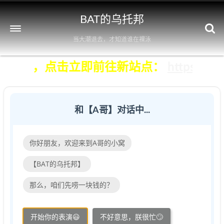
BAT的乌托邦
当大潮退去，才知道谁在裸泳
再维护），点击立即前往新站点：
https://
和【A哥】对话中...
你好朋友，欢迎来到A哥的小窝
【BAT的乌托邦】
那么，咱们先唠一块钱的？
开始你的表演😃
不好意思，朕很忙🙄