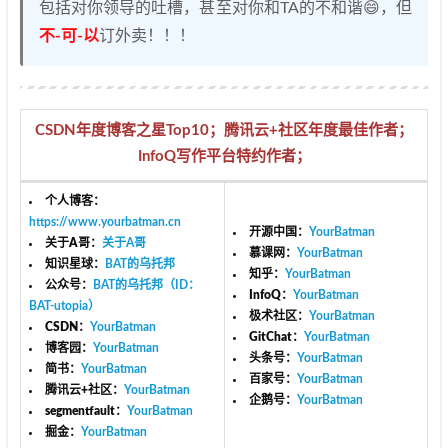
包括对你领导的吐槽，甚至对你和TA的不和谐😄，但
不-可-以
订外卖！！！
CSDN年度博客之星Top10；腾讯云+社区年度最佳作者；
InfoQ写作平台特约作者；
个人博客
：
https://www.yourbatman.cn
开源中国
：
YourBatman
关于A哥
：
关于A哥
慕课网
：
YourBatman
知识星球
：
BAT的乌托邦
知乎
：
YourBatman
公众号
：
BAT的乌托邦（ID：
InfoQ
：
YourBatman
BAT-utopia）
极术社区
：
YourBatman
CSDN
：
YourBatman
GitChat
：
YourBatman
博客园
：
YourBatman
头条号
：
YourBatman
简书
：
YourBatman
百家号
：
YourBatman
腾讯云+社区
：
YourBatman
企鹅号
：
YourBatman
segmentfault
：
YourBatman
掘金
：
YourBatman