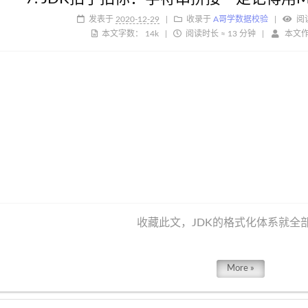
发表于
2020-12-29
收录于
A哥学数据校验
阅
本文字数：
14k
阅读时长 ≈
13 分钟
本文
收藏此文，JDK的格式化体系就全
More »