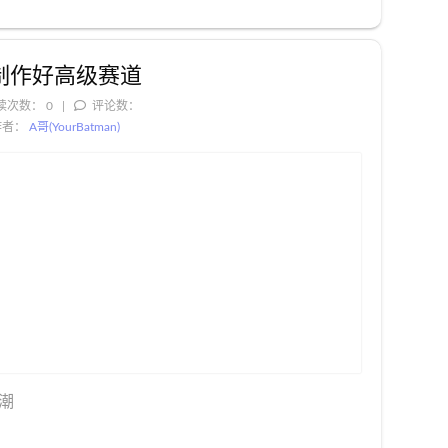
你制作好高级赛道
读次数：
0
评论数：
作者：
A哥(YourBatman)
潮