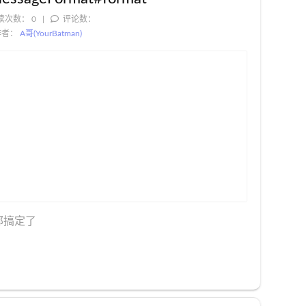
读次数：
0
评论数：
作者：
A哥(YourBatman)
部搞定了