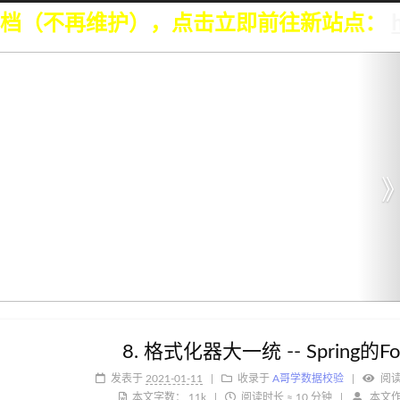
（不再维护），点击立即前往新站点：
https
8. 格式化器大一统 -- Spring的Fo
发表于
2021-01-11
收录于
A哥学数据校验
阅
本文字数：
11k
阅读时长 ≈
10 分钟
本文