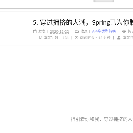
5. 穿过拥挤的人潮，Spring已为
发表于
2020-12-22
收录于
A哥学类型转换
阅
本文字数：
13k
阅读时长 ≈
12 分钟
本文
指引着你和我，穿过拥挤的人