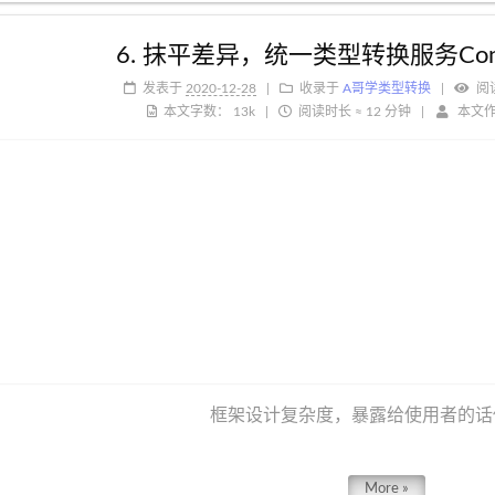
6. 抹平差异，统一类型转换服务Convers
发表于
2020-12-28
收录于
A哥学类型转换
阅
本文字数：
13k
阅读时长 ≈
12 分钟
本文
框架设计复杂度，暴露给使用者的话
More »