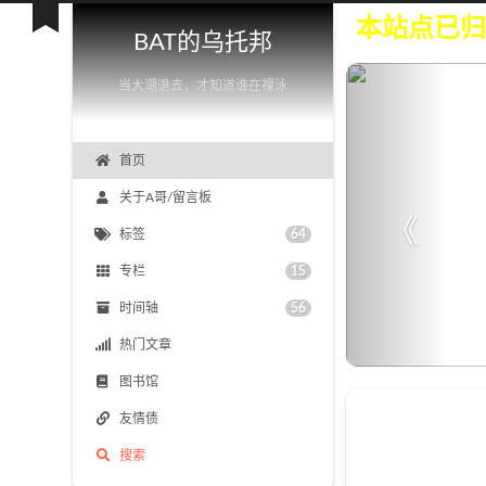
本站点已归档
BAT的乌托邦
当大潮退去，才知道谁在裸泳
首页
关于A哥/留言板
标签
64
专栏
15
时间轴
56
热门文章
图书馆
友情债
搜索