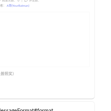
阅读次数：
0
评论数：
者：
A哥(YourBatman)
光普照奖）
geFormat#format