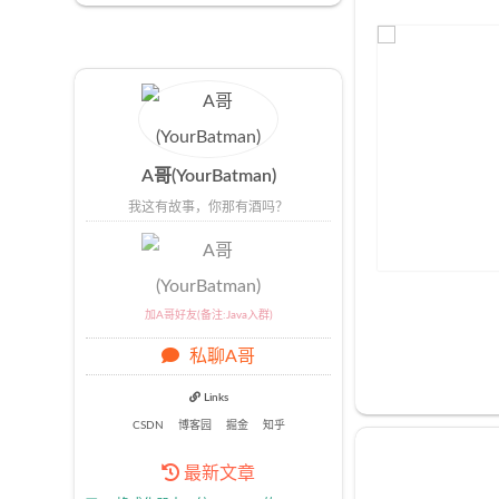
A哥(YourBatman)
我这有故事，你那有酒吗？
加A哥好友(备注:Java入群)
私聊A哥
Links
CSDN
博客园
掘金
知乎
最新文章