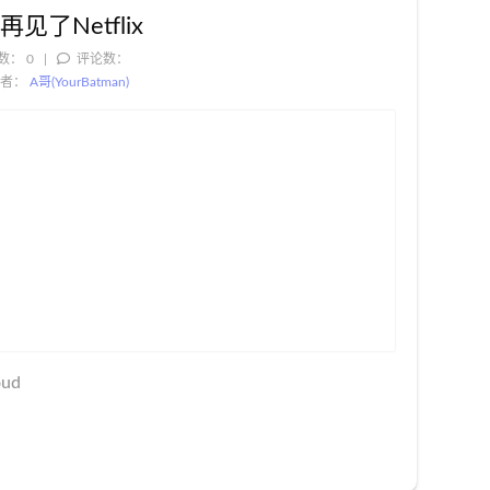
，再见了Netflix
数：
0
评论数：
者：
A哥(YourBatman)
oud