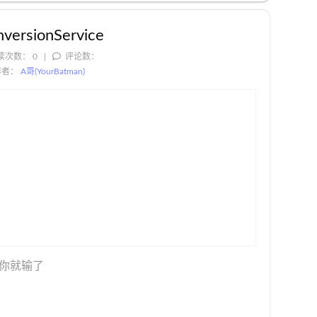
ionService
读次数：
0
评论数：
作者：
A哥(YourBatman)
你就输了