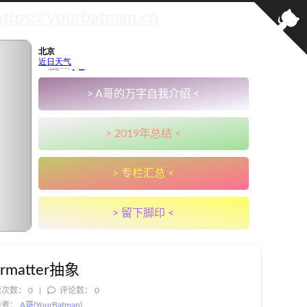
://yourbatman.cn
> A哥的万字自我介绍 <
> 2019年总结 <
> 专栏汇总 <
> 留下脚印 <
rmatter抽象
读次数：
0
评论数：
0
作者：
A哥(YourBatman)