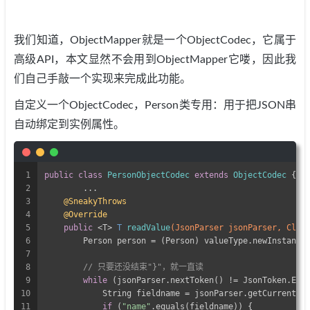
我们知道，ObjectMapper就是一个ObjectCodec，它属于
高级API，本文显然不会用到ObjectMapper它喽，因此我
们自己手敲一个实现来完成此功能。
自定义一个ObjectCodec，Person类专用：用于把JSON串
自动绑定到实例属性。
1
public
class
PersonObjectCodec
extends
ObjectCodec
{
2
	...
3
@SneakyThrows
4
@Override
5
public
 <T> 
T 
readValue
(JsonParser jsonParser, Clas
6
        Person person = (Person) valueType.newInstance
7
8
// 只要还没结束"}"，就一直读
9
while
 (jsonParser.nextToken() != JsonToken.END
10
            String fieldname = jsonParser.getCurrentNa
11
if
 (
"name"
.equals(fieldname)) {