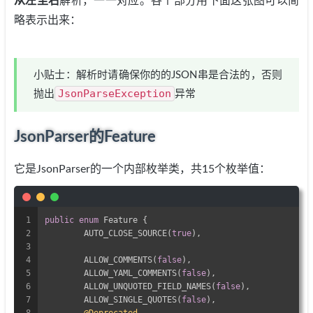
从左至右
解析，一一对应。各个部分用下面这张图可以简
略表示出来：
小贴士：解析时请确保你的的JSON串是合法的，否则
JsonParseException
抛出
异常
JsonParser的Feature
它是JsonParser的一个内部枚举类，共15个枚举值：
1
public
enum
 Feature {
2
	AUTO_CLOSE_SOURCE(
true
),
3
4
	ALLOW_COMMENTS(
false
),
5
	ALLOW_YAML_COMMENTS(
false
),
6
	ALLOW_UNQUOTED_FIELD_NAMES(
false
),
7
	ALLOW_SINGLE_QUOTES(
false
),