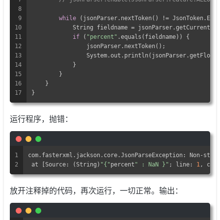
8
9
while
 (jsonParser.nextToken() != JsonToken.END
10
            String fieldname = jsonParser.getCurrentNa
11
if
 (
"percent"
.equals(fieldname)) {
12
                jsonParser.nextToken();
13
                System.out.println(jsonParser.getFloat
14
            }
15
        }
16
    }
17
}
运行程序，抛错：
1
com.fasterxml.jackson.core.JsonParseException: Non-stan
2
 at [Source: (String)
"{"
percent
" : NaN }"
; line: 
1
, col
放开注释掉的代码，再次运行，一切正常。输出：