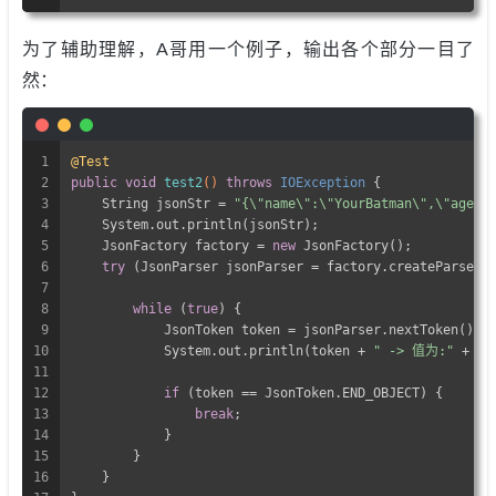
为了辅助理解，A哥用一个例子，输出各个部分一目了
然：
1
@Test
2
public
void
test2
()
throws
 IOException 
{
3
    String jsonStr = 
"{\"name\":\"YourBatman\",\"age\"
4
    System.out.println(jsonStr);
5
    JsonFactory factory = 
new
 JsonFactory();
6
try
 (JsonParser jsonParser = factory.createParser(
7
8
while
 (
true
) {
9
            JsonToken token = jsonParser.nextToken();
10
            System.out.println(token + 
" -> 值为:"
 + js
11
12
if
 (token == JsonToken.END_OBJECT) {
13
break
;
14
            }
15
        }
16
    }