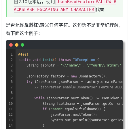
JsonReadFeature#ALLOW_B
自2.10版本后，使用
ACKSLASH_ESCAPING_ANY_CHARACTER
代替
是否允许
反斜杠\
转义任何字符。这句话不是非常好理解，
看下面这个例子：
1
@Test
2
public
void
test4
()
throws
 IOException 
{
3
    String jsonStr = 
"{\"name\" : \"YourB\\'atman\" }"
4
5
    JsonFactory factory = 
new
 JsonFactory();
6
try
 (JsonParser jsonParser = factory.createParser(
7
// jsonParser.enable(JsonParser.Feature.ALLOW_
8
9
while
 (jsonParser.nextToken() != JsonToken.END
10
            String fieldname = jsonParser.getCurrentNa
11
if
 (
"name"
.equals(fieldname)) {
12
                jsonParser.nextToken();
13
                System.out.println(jsonParser.getText(
14
            }