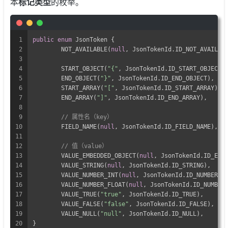
本
标记类型
的枚举。
1
public
enum
 JsonToken {
2
	NOT_AVAILABLE(
null
, JsonTokenId.ID_NOT_AVAILAB
3
4
	START_OBJECT(
"{"
, JsonTokenId.ID_START_OBJECT)
5
	END_OBJECT(
"}"
, JsonTokenId.ID_END_OBJECT),
6
	START_ARRAY(
"["
, JsonTokenId.ID_START_ARRAY),
7
	END_ARRAY(
"]"
, JsonTokenId.ID_END_ARRAY),
8
9
// 属性名（key）
10
	FIELD_NAME(
null
, JsonTokenId.ID_FIELD_NAME),
11
12
// 值（value）
13
	VALUE_EMBEDDED_OBJECT(
null
, JsonTokenId.ID_EMB
14
	VALUE_STRING(
null
, JsonTokenId.ID_STRING),
15
	VALUE_NUMBER_INT(
null
, JsonTokenId.ID_NUMBER_I
16
	VALUE_NUMBER_FLOAT(
null
, JsonTokenId.ID_NUMBER
17
	VALUE_TRUE(
"true"
, JsonTokenId.ID_TRUE),
18
	VALUE_FALSE(
"false"
, JsonTokenId.ID_FALSE),
19
	VALUE_NULL(
"null"
, JsonTokenId.ID_NULL),
20
}