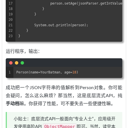
17
                person.setAge(jsonParser.getIntValue()
18
            }
19
        }
20
21
        System.out.println(person);
22
    }
23
}
运行程序，输出：
1
Person(name=YourBatman, age=
18
)
成功把一个JSON字符串的值解析到Person对象。你可能
会疑问，怎么这么麻烦？那当然，这是底层流式API，纯
手动档
嘛。你获得了性能，可不要失去一些便捷性嘛。
小贴士：底层流式API一般面向“专业人士”，应用级开
ObjectMapper
发使用高阶API
即可。当然，读完本