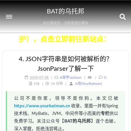
BAT的乌托邦
当大潮退去，才知道谁在裸泳
已归档（不再维护），点击立即前往新站点
4. JSON字符串是如何被解析的？
JsonParser了解一下
2020-07-28
A哥学Jackson
0
15k
14 分钟
A哥(YourBatman)
公司不是你家，领导不是你妈。本文已被
https://www.yourbatman.cn
收录，里面一并有Spring
技术栈、MyBatis、JVM、中间件等小而美的
专栏
供以
免费学习。关注公众号【
BAT的乌托邦
】逐个击破，
深入掌握，拒绝浅尝辄止。