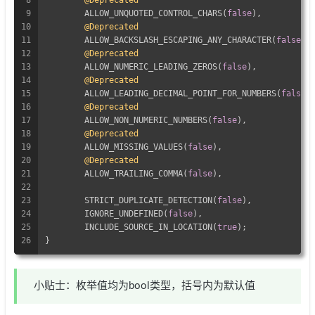
8
@Deprecated
9
	ALLOW_UNQUOTED_CONTROL_CHARS(
false
),
10
@Deprecated
11
	ALLOW_BACKSLASH_ESCAPING_ANY_CHARACTER(
false
),
12
@Deprecated
13
	ALLOW_NUMERIC_LEADING_ZEROS(
false
),
14
@Deprecated
15
	ALLOW_LEADING_DECIMAL_POINT_FOR_NUMBERS(
false
)
16
@Deprecated
17
	ALLOW_NON_NUMERIC_NUMBERS(
false
),
18
@Deprecated
19
	ALLOW_MISSING_VALUES(
false
),
20
@Deprecated
21
	ALLOW_TRAILING_COMMA(
false
),
22
23
	STRICT_DUPLICATE_DETECTION(
false
),
24
	IGNORE_UNDEFINED(
false
),
25
	INCLUDE_SOURCE_IN_LOCATION(
true
);
26
}
小贴士：枚举值均为bool类型，括号内为默认值