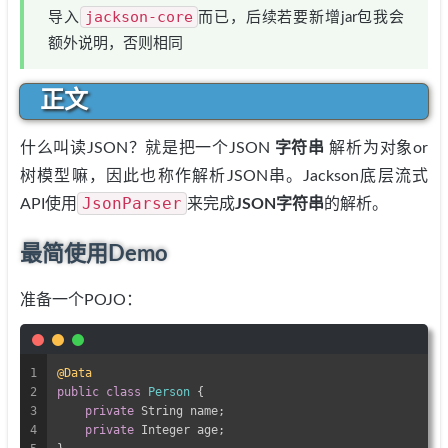
jackson-core
导入
而已，后续若要新增jar包我会
额外说明，否则相同
正文
什么叫读JSON？就是把一个JSON
字符串
解析为对象or
树模型嘛，因此也称作解析JSON串。Jackson底层流式
JsonParser
API使用
来完成
JSON字符串
的解析。
最简使用Demo
准备一个POJO：
1
@Data
2
public
class
Person
{
3
private
 String name;
4
private
 Integer age;