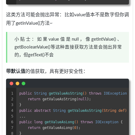
这类方法可能会抛出异常：比如value值本不是数字但你调
用了getInValue()方法~
小贴士：如果value值是null，像getIntValue()、
getBooleanValue()等这种直接获取方法是会抛出异常
的，但getText()不会
带默认值
的值获取，具有更好安全性：
1
public
 String 
getValueAsString
()
throws
 IOException 
{
2
return
 getValueAsString(
null
);
3
}
4
public
abstract
 String 
getValueAsString
(String def)
th
5
...
6
public
long
getValueAsLong
()
throws
 IOException 
{
7
return
 getValueAsLong(
0
);
8
}