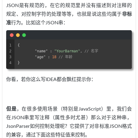
JSON是有规范的，在它的规范里并没有描述到对注释的
规定、对控制字符的处理等等，也就是说这些均属于
非标
准
行为。比如这个JSON串：
1
{
2
"name"
 : 
"YourBarman"
, 
// 名字
3
"age"
 : 
18
// 年龄
4
}
你看，若你这么写IDEA都会飘红提示你：
但是
，在很多使用场景（特别是JavaScript）里，我们会
在JSON串里写注释（属性多时尤甚）那么对于这种串，
JsonParser如何控制处理呢？它提供了对非标准JSON格式
的兼容，通过下面这些特征值来控制。