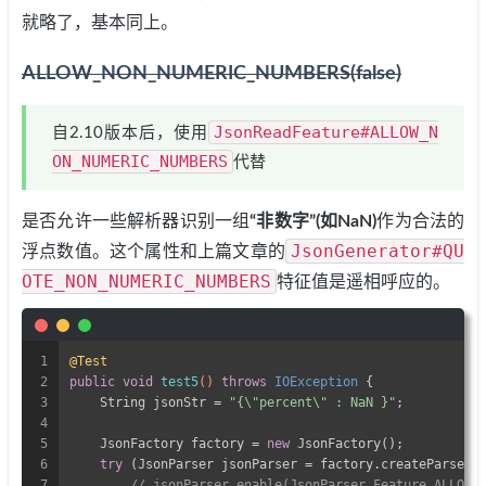
就略了，基本同上。
ALLOW_NON_NUMERIC_NUMBERS(false)
JsonReadFeature#ALLOW_N
自2.10版本后，使用
ON_NUMERIC_NUMBERS
代替
是否允许一些解析器识别一组
“非数字”(如NaN)
作为合法的
JsonGenerator#QU
浮点数值。这个属性和上篇文章的
OTE_NON_NUMERIC_NUMBERS
特征值是遥相呼应的。
1
@Test
2
public
void
test5
()
throws
 IOException 
{
3
    String jsonStr = 
"{\"percent\" : NaN }"
;
4
5
    JsonFactory factory = 
new
 JsonFactory();
6
try
 (JsonParser jsonParser = factory.createParser(
7
// jsonParser.enable(JsonParser.Feature.ALLOW_