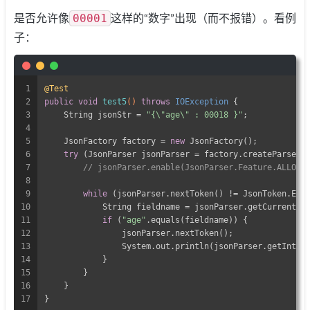
00001
是否允许像
这样的“数字”出现（而不报错）。看例
子：
1
@Test
2
public
void
test5
()
throws
 IOException 
{
3
    String jsonStr = 
"{\"age\" : 00018 }"
;
4
5
    JsonFactory factory = 
new
 JsonFactory();
6
try
 (JsonParser jsonParser = factory.createParser(
7
// jsonParser.enable(JsonParser.Feature.ALLOW_
8
9
while
 (jsonParser.nextToken() != JsonToken.END
10
            String fieldname = jsonParser.getCurrentNa
11
if
 (
"age"
.equals(fieldname)) {
12
                jsonParser.nextToken();
13
                System.out.println(jsonParser.getIntVa
14
            }
15
        }
16
    }
17
}