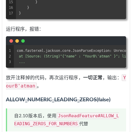
15
        }
16
    }
17
}
运行程序，报错：
1
com.fasterxml.jackson.core.JsonParseException: Unrecogn
2
 at [Source: (String)"{"name" : "YourB\'atman" }"; line
3
 ...
Y
放开注释掉的代码，再次运行程序，
一切正常
，输出：
ourB'atman
。
ALLOW_NUMERIC_LEADING_ZEROS(false)
JsonReadFeature#ALLOW_L
自2.10版本后，使用
EADING_ZEROS_FOR_NUMBERS
代替