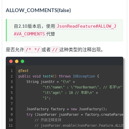
ALLOW_COMMENTS(false)
JsonReadFeature#ALLOW_J
自2.10版本后，使用
AVA_COMMENTS
代替
/* */
//
是否允许
或者
这种类型的注释出现。
1
@Test
2
public
void
test4
()
throws
 IOException 
{
3
    String jsonStr = 
"{\n"
 +
4
"\t\"name\" : \"YourBarman\", // 名字\n"
 +
5
"\t\"age\" : 18 // 年龄\n"
 +
6
"}"
;
7
8
    JsonFactory factory = 
new
 JsonFactory();
9
try
 (JsonParser jsonParser = factory.createParser(
10
// 开启注释支持
11
// jsonParser.enable(JsonParser.Feature.ALLOW_