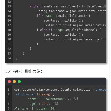
12
13
while
 (jsonParser.nextToken() != JsonToken.END
14
            String fieldname = jsonParser.getCurrentNa
15
if
 (
"name"
.equals(fieldname)) {
16
                jsonParser.nextToken();
17
                System.out.println(jsonParser.getText(
18
            } 
else
if
 (
"age"
.equals(fieldname)) {
19
                jsonParser.nextToken();
20
                System.out.println(jsonParser.getIntVa
21
            }
22
        }
23
    }
24
}
运行程序，抛出异常：
1
com.fasterxml.jackson.core.JsonParseException: 
Unexpect
2
 at [Source: 
(String)
"
{
3
"name"
 : 
"YourBarman"
, 
// 名字
4
"age"
 : 
18
// 年龄
5
}
"; line: 2, column: 26]