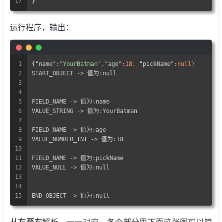
17
}
运行程序，输出：
1
{
"name"
:
"YourBatman"
,
"age"
:
18
, 
"pickName"
:
null
}
2
START_OBJECT -> 值为:null
3
4
5
FIELD_NAME -> 值为:name
6
VALUE_STRING -> 值为:YourBatman
7
8
FIELD_NAME -> 值为:age
9
VALUE_NUMBER_INT -> 值为:18
10
11
FIELD_NAME -> 值为:pickName
12
VALUE_NULL -> 值为:null
13
14
15
END_OBJECT -> 值为:null