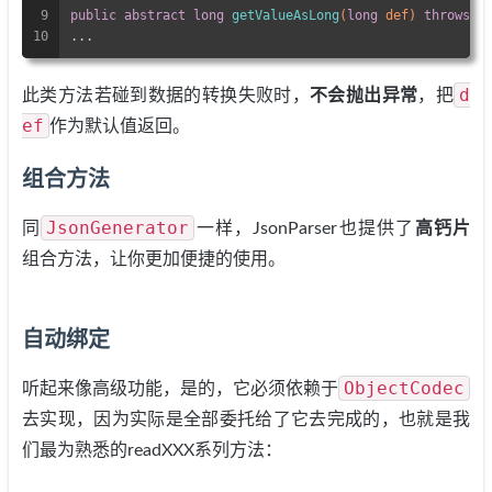
9
public
abstract
long
getValueAsLong
(
long
 def)
throws
 I
10
...
d
此类方法若碰到数据的转换失败时，
不会抛出异常
，把
ef
作为默认值返回。
组合方法
JsonGenerator
同
一样，JsonParser也提供了
高钙片
组合方法，让你更加便捷的使用。
自动绑定
ObjectCodec
听起来像高级功能，是的，它必须依赖于
去实现，因为实际是全部委托给了它去完成的，也就是我
们最为熟悉的readXXX系列方法：