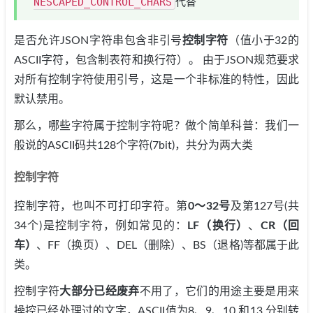
NESCAPED_CONTROL_CHARS
代替
是否允许JSON字符串包含非引号
控制字符
（值小于32的
ASCII字符，包含制表符和换行符）。 由于JSON规范要求
对所有控制字符使用引号，这是一个非标准的特性，因此
默认禁用。
那么，哪些字符属于控制字符呢？做个简单科普：我们一
般说的ASCII码共128个字符(7bit)，共分为两大类
控制字符
控制字符，也叫不可打印字符。第
0～32号
及第127号(共
34个)是控制字符，例如常见的：
LF（换行）
、
CR（回
车）
、FF（换页）、DEL（删除）、BS（退格)等都属于此
类。
控制字符
大部分已经废弃
不用了，它们的用途主要是用来
操控已经处理过的文字，ASCII值为8、9、10 和13 分别转