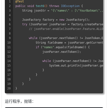
1
@Test
2
public
void
test6
()
throws
 IOException 
{
3
    String jsonStr = 
"{\"names\" : [\"YourBatman\",,\"
4
5
    JsonFactory factory = 
new
 JsonFactory();
6
try
 (JsonParser jsonParser = factory.createParser(
7
// jsonParser.enable(JsonParser.Feature.ALLOW_
8
9
while
 (jsonParser.nextToken() != JsonToken.END
10
            String fieldname = jsonParser.getCurrentNa
11
if
 (
"names"
.equals(fieldname)) {
12
                jsonParser.nextToken();
13
14
while
 (jsonParser.nextToken() != JsonT
15
                    System.out.println(jsonParser.getT
16
                }
17
            }
18
        }
19
    }
20
}
运行程序，抛错：