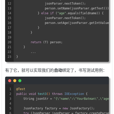
12
                jsonParser.nextToken();
13
                person.setName(jsonParser.getText());
14
            } 
else
if
 (
"age"
.equals(fieldname)) {
15
                jsonParser.nextToken();
16
                person.setAge(jsonParser.getIntValue()
17
            }
18
        }
19
20
return
 (T) person;
21
    }
22
	...
23
}
有了它，就可以实现我们的
自动
绑定了，书写测试用例：
1
@Test
2
public
void
test3
()
throws
 IOException 
{
3
    String jsonStr = 
"{\"name\":\"YourBatman\",\"age\"
4
5
    JsonFactory factory = 
new
 JsonFactory();
6
try
 (JsonParser jsonParser = factory.createParser(