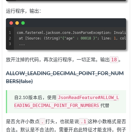
运行程序，输出：
1
com.fasterxml.jackson.core.JsonParseException: Invalid 
2
 at [Source: (String)
"{"
age
" : 00018 }"
; line: 
1
, colum
3
 ...
18
放开注掉的代码，再次运行程序，一切正常。输出
。
ALLOW_LEADING_DECIMAL_POINT_FOR_NUM
BERS(false)
JsonReadFeature#ALLOW_L
自2.10版本后，使用
EADING_DECIMAL_POINT_FOR_NUMBERS
代替
.
.1
是否允许小数点
打头，也就是说
这种小数格式是否
合法。默认是不合法的，需要开启此特征才能支持，例子