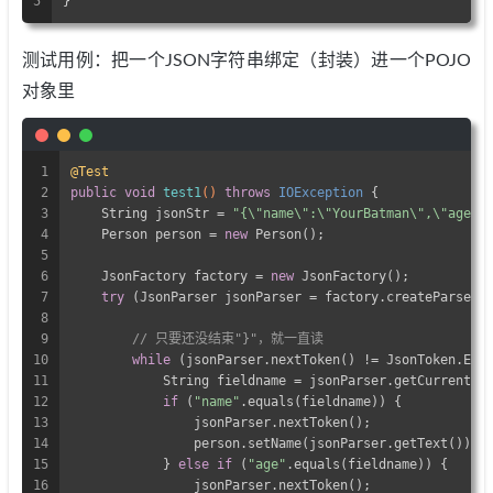
5
}
测试用例：把一个JSON字符串绑定（封装）进一个POJO
对象里
1
@Test
2
public
void
test1
()
throws
 IOException 
{
3
    String jsonStr = 
"{\"name\":\"YourBatman\",\"age\"
4
    Person person = 
new
 Person();
5
6
    JsonFactory factory = 
new
 JsonFactory();
7
try
 (JsonParser jsonParser = factory.createParser(
8
9
// 只要还没结束"}"，就一直读
10
while
 (jsonParser.nextToken() != JsonToken.END
11
            String fieldname = jsonParser.getCurrentNa
12
if
 (
"name"
.equals(fieldname)) {
13
                jsonParser.nextToken();
14
                person.setName(jsonParser.getText());
15
            } 
else
if
 (
"age"
.equals(fieldname)) {
16
                jsonParser.nextToken();