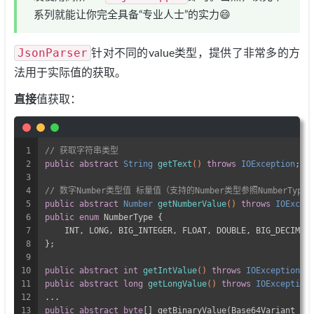
系列就能让你完全具备“专业人士”的实力😄
JsonParser
针对不同的value类型，提供了非常多的方
法用于实际值的获取。
直接
值获取：
1
// 获取字符串类型
2
public
abstract
 String 
getText
()
throws
 IOException
;
3
4
// 数字Number类型值 标量值（支持的Number类型参照NumberType
5
public
abstract
 Number 
getNumberValue
()
throws
 IOExcep
6
public
enum
 NumberType {
7
    INT, LONG, BIG_INTEGER, FLOAT, DOUBLE, BIG_DECIMAL
8
};
9
10
public
abstract
int
getIntValue
()
throws
 IOException
;
11
public
abstract
long
getLongValue
()
throws
 IOException
12
...
13
public
abstract
byte
[] getBinaryValue(Base64Variant bv