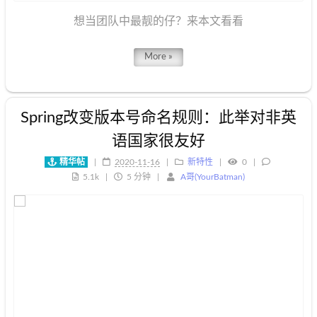
想当团队中最靓的仔？来本文看看
More »
Spring改变版本号命名规则：此举对非英
语国家很友好
精华帖
|
2020-11-16
新特性
0
5.1k
5 分钟
A哥(YourBatman)