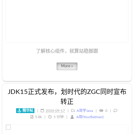
了解核心组件，就算站稳脚跟
More »
JDK15正式发布，划时代的ZGC同时宣布
转正
精华帖
|
2020-09-17
A哥学Java
0
5.8k
5 分钟
A哥(YourBatman)