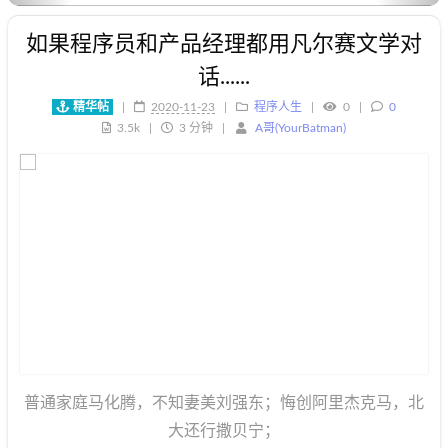
如果程序员和产品经理都用凡尔赛文学对
话......
精华帖
|
2020-11-23
程序人生
0
0
3.5k
3 分钟
A哥(YourBatman)
普通家庭马化腾，不知妻美刘强东；悔创阿里杰克马，北
大还行撒贝宁；