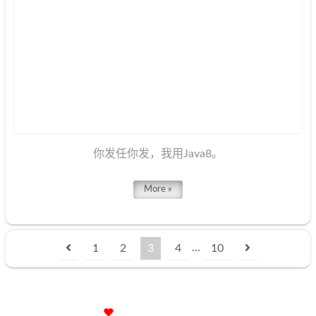
你发任你发，我用Java8。
More »
…
1
2
3
4
10
小破站已苟活2289天
00小时15分40秒
京ICP备12009483号
© 2020 –
2021
A哥(YourBatman)
|
446k
|
6:45