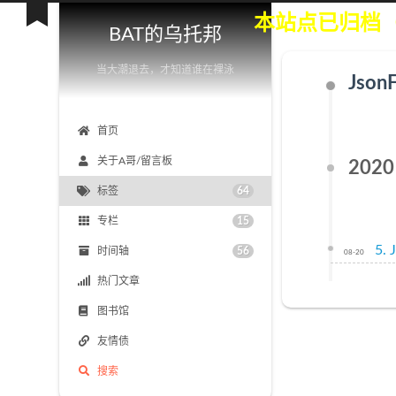
本站点已归档
BAT的乌托邦
当大潮退去，才知道谁在裸泳
Json
首页
关于A哥/留言板
2020
标签
64
专栏
15
5
时间轴
56
08-20
热门文章
图书馆
友情债
搜索