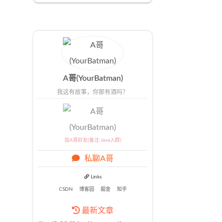
A哥(YourBatman)
我这有故事，你那有酒吗？
加A哥好友(备注:Java入群)
私聊A哥
Links
CSDN
博客园
掘金
知乎
最新文章