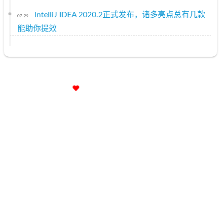
IntelliJ IDEA 2020.2正式发布，诸多亮点总有几款
07-29
能助你提效
小破站已苟活2286天
16小时42分43秒
京ICP备12009483号
© 2020 –
2021
A哥(YourBatman)
|
446k
|
6:45
承蒙
51137
位朋友
|
共造访本站
102352
次