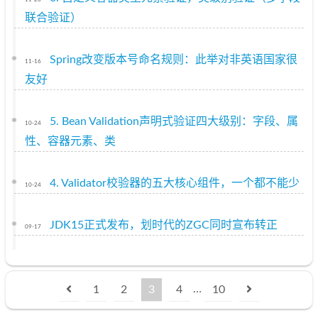
11-20
联合验证）
Spring改变版本号命名规则：此举对非英语国家很
11-16
友好
5. Bean Validation声明式验证四大级别：字段、属
10-24
性、容器元素、类
4. Validator校验器的五大核心组件，一个都不能少
10-24
JDK15正式发布，划时代的ZGC同时宣布转正
09-17
…
1
2
3
4
10