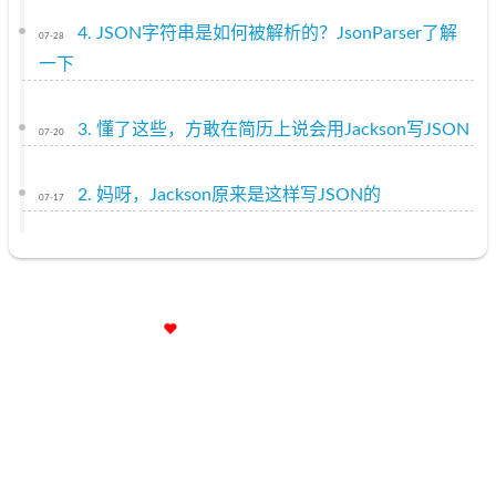
4. JSON字符串是如何被解析的？JsonParser了解
07-28
一下
3. 懂了这些，方敢在简历上说会用Jackson写JSON
07-20
2. 妈呀，Jackson原来是这样写JSON的
07-17
小破站已苟活2287天
14小时36分49秒
京ICP备12009483号
© 2020 –
2021
A哥(YourBatman)
|
446k
|
6:45
承蒙
51176
位朋友
|
共造访本站
102391
次