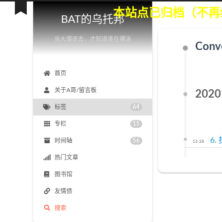
本站点已归档（不
BAT的乌托邦
当大潮退去，才知道谁在裸泳
Conv
首页
关于A哥/留言板
2020
标签
64
专栏
15
6.
时间轴
56
12-28
热门文章
图书馆
友情债
搜索