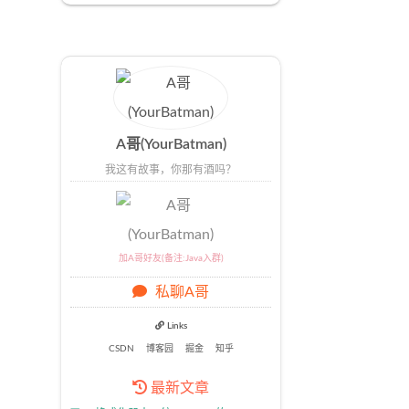
A哥(YourBatman)
我这有故事，你那有酒吗？
加A哥好友(备注:Java入群)
私聊A哥
Links
CSDN
博客园
掘金
知乎
最新文章