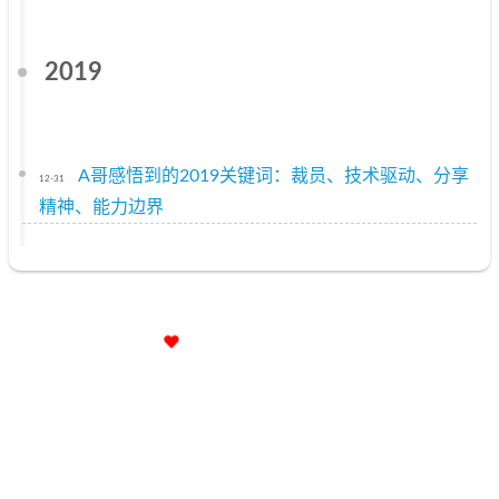
2019
A哥感悟到的2019关键词：裁员、技术驱动、分享
12-31
精神、能力边界
小破站已苟活2286天
22小时51分59秒
京ICP备12009483号
© 2020 –
2021
A哥(YourBatman)
|
446k
|
6:45
承蒙
51147
位朋友
|
共造访本站
102362
次